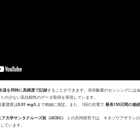
水温を同時に高精度で記録
することができます。溶存酸素のセンシングには
フトの少ない高信頼性のデータ取得を実現しています。
酸素濃度は
0.01 mg/L
まで精細に測定。また、1回の充電で
最長150日間の連
ニア大学サンタクルーズ校（UCSC）
との共同研究では、キタゾウアザラシの
功しています。