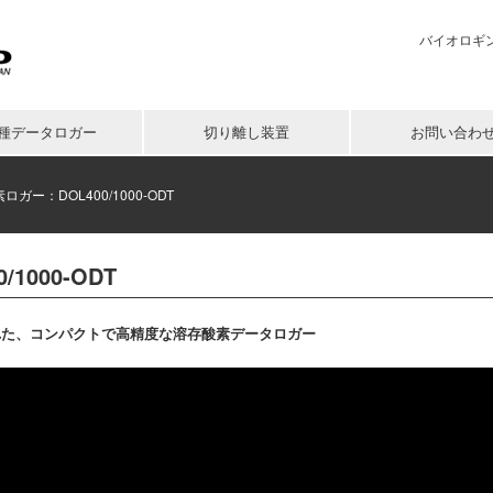
バイオロギング
種データロガー
切り離し装置
お問い合わ
ロガー：DOL400/1000-ODT
1000-ODT
れた、コンパクトで高精度な溶存酸素データロガー