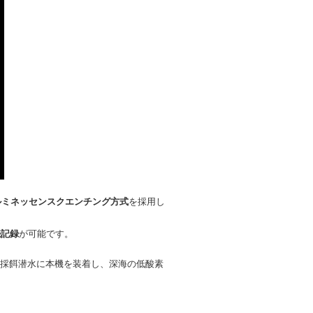
ルミネッセンスクエンチング方式
を採用し
続記録
が可能です。
採餌潜水に本機を装着し、深海の低酸素