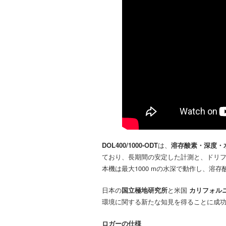
DOL400/1000-ODT
は、
溶存酸素・深度・
ており、長期間の安定した計測と、ドリ
本機は最大1000 mの水深で動作し、溶存
日本の
国立極地研究所
と米国
カリフォル
環境に関する新たな知見を得ることに成
ロガーの仕様