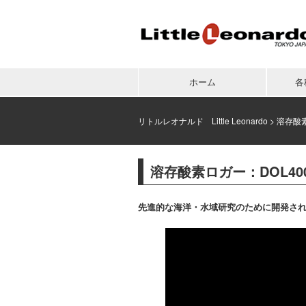
ホーム
各
リトルレオナルド Little Leonardo
>
溶存酸素
溶存酸素ロガー：DOL400/
先進的な海洋・水域研究のために開発さ